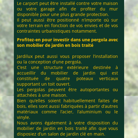
Le carport peut être installé contre votre maison
ou votre garage afin de profiter du mur
disponible pour une plus grande protection.
Il peut aussi être positionné n’importe où sur
votre terrain en fonction de vos envies et de vos
contraintes urbanistiques notamment.
Profitez-en pour investir dans une pergola avec
son mobilier de jardin en bois traité
Jardilux peut aussi vous proposer l’installation
ou la conception d’une pergola.
C’est une structure extérieure destinée à
accueillir du mobilier de jardin qui est
constituée de quatre poteaux verticaux
supportant un toit ouvert.
Les pergolas peuvent être autoportantes ou
attachées à une maison.
Bien qu’elles soient habituellement faites de
bois, elles sont aussi fabriquées à partir d’autres
matériaux comme l’acier, l’aluminium ou le
vinyle.
Nous avons également à votre disposition du
mobilier de jardin en bois traité afin que vous
disposiez d’un salon de jardin clé en main.