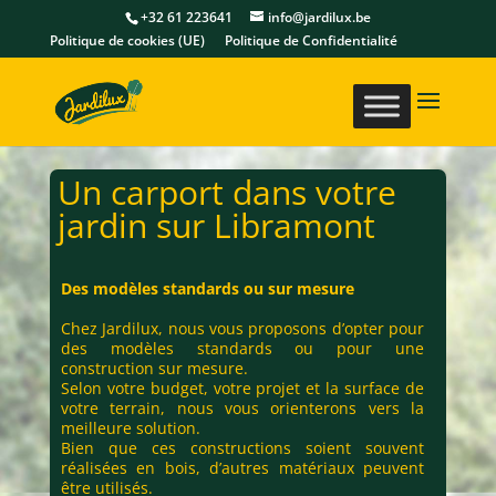
+32 61 223641
info@jardilux.be
Politique de cookies (UE)
Politique de Confidentialité
Un carport dans votre
jardin sur Libramont
Des modèles standards ou sur mesure
Chez Jardilux, nous vous proposons d’opter pour
des modèles standards ou pour une
construction sur mesure.
Selon votre budget, votre projet et la surface de
votre terrain, nous vous orienterons vers la
meilleure solution.
Bien que ces constructions soient souvent
réalisées en bois, d’autres matériaux peuvent
être utilisés.