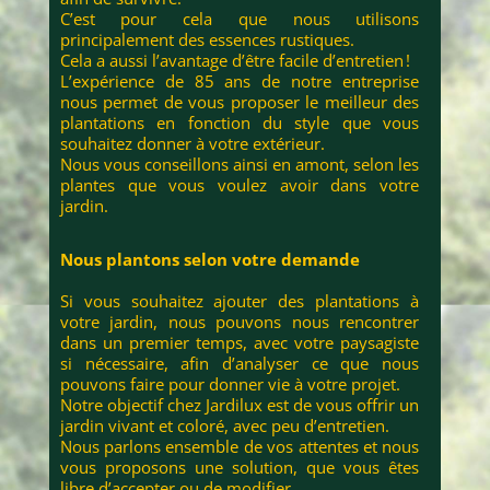
C’est pour cela que nous utilisons
principalement des essences rustiques.
Cela a aussi l’avantage d’être facile d’entretien !
L’expérience de 85 ans de notre entreprise
nous permet de vous proposer le meilleur des
plantations en fonction du style que vous
souhaitez donner à votre extérieur.
Nous vous conseillons ainsi en amont, selon les
plantes que vous voulez avoir dans votre
jardin.
Nous plantons selon votre demande
Si vous souhaitez ajouter des plantations à
votre jardin, nous pouvons nous rencontrer
dans un premier temps, avec votre paysagiste
si nécessaire, afin d’analyser ce que nous
pouvons faire pour donner vie à votre projet.
Notre objectif chez Jardilux est de vous offrir un
jardin vivant et coloré, avec peu d’entretien.
Nous parlons ensemble de vos attentes et nous
vous proposons une solution, que vous êtes
libre d’accepter ou de modifier.