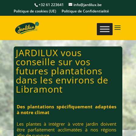
+32 61 223641
info@jardilux.be
Politique de cookies (UE)
Politique de Confidentialité
JARDILUX vous
conseille sur vos
futures plantations
dans les environs de
Libramont
Des plantations spécifiquement adaptées
à notre climat
Les plantes à intégrer à votre jardin doivent
être parfaitement acclimatées à nos régions
afin de survivre.