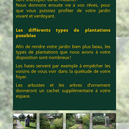
Nous donnons ensuite vie à vos rêves, pour
que vous puissiez profiter de votre jardin
vivant et verdoyant.
Les différents types de plantations
possibles
Afin de rendre votre jardin bien plus beau, les
types de plantations que nous avons à votre
disposition sont nombreux !
Les haies servent par exemple à empêcher les
voisins de vous voir dans la quiétude de votre
foyer.
Les arbustes et les arbres d’ornement
donneront un cachet supplémentaire à votre
espace.