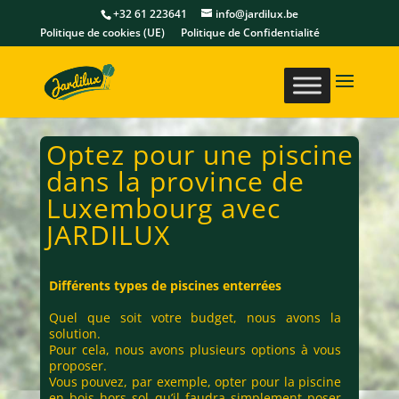
+32 61 223641
info@jardilux.be
Politique de cookies (UE)
Politique de Confidentialité
Optez pour une piscine
dans la province de
Luxembourg avec
JARDILUX
Différents types de piscines enterrées
Quel que soit votre budget, nous avons la
solution.
Pour cela, nous avons plusieurs options à vous
proposer.
Vous pouvez, par exemple, opter pour la piscine
en bois hors sol qu’il faudra simplement poser