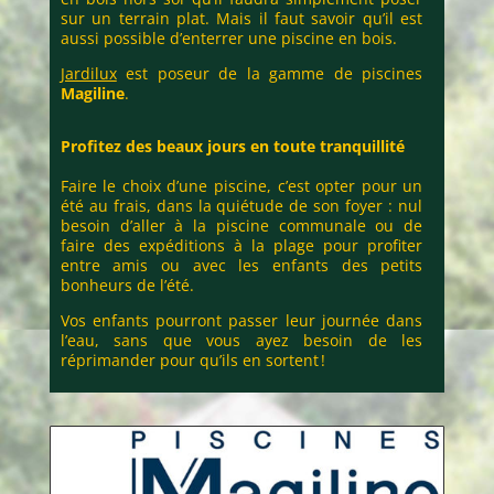
sur un terrain plat. Mais il faut savoir qu’il est
aussi possible d’enterrer une piscine en bois.
Jardilux
est poseur de la gamme de piscines
Magiline
.
Profitez des beaux jours en toute tranquillité
Faire le choix d’une piscine, c’est opter pour un
été au frais, dans la quiétude de son foyer : nul
besoin d’aller à la piscine communale ou de
faire des expéditions à la plage pour profiter
entre amis ou avec les enfants des petits
bonheurs de l’été.
Vos enfants pourront passer leur journée dans
l’eau, sans que vous ayez besoin de les
réprimander pour qu’ils en sortent !