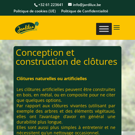
+32 61 223641
info@jardilux.be
Politique de cookies (UE)
Politique de Confidentialité
Conception et
construction de clôtures
Clôtures naturelles ou artificielles
Les clôtures artificielles peuvent être construites
en bois, en métal, ou en composite pour ne citer
que quelques options.
Par rapport aux clôtures vivantes (utilisant par
exemple des arbres et des éléments végétaux),
elles ont l’avantage d’avoir en général une
durabilité plus longue.
Elles sont aussi plus simples à entretenir et ne
nécessitent qu’un nettoyage occasionnel.