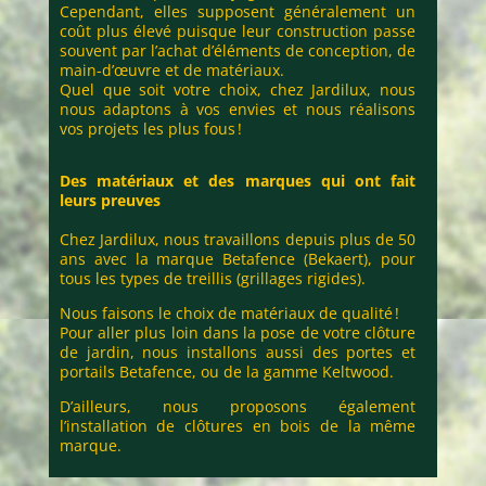
Cependant, elles supposent généralement un
coût plus élevé puisque leur construction passe
souvent par l’achat d’éléments de conception, de
main-d’œuvre et de matériaux.
Quel que soit votre choix, chez Jardilux, nous
nous adaptons à vos envies et nous réalisons
vos projets les plus fous !
Des matériaux et des marques qui ont fait
leurs preuves
Chez Jardilux, nous travaillons depuis plus de 50
ans avec la marque Betafence (Bekaert), pour
tous les types de treillis (grillages rigides).
Nous faisons le choix de matériaux de qualité !
Pour aller plus loin dans la pose de votre clôture
de jardin, nous installons aussi des portes et
portails Betafence, ou de la gamme Keltwood.
D’ailleurs, nous proposons également
l’installation de clôtures en bois de la même
marque.